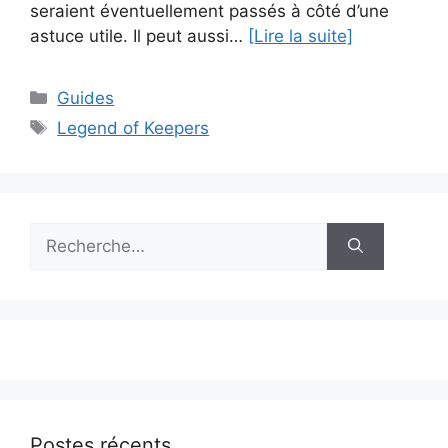
seraient éventuellement passés à côté d’une
astuce utile. Il peut aussi…
[Lire la suite]
Catégories
Guides
Étiquettes
Legend of Keepers
Rechercher :
Postes récents