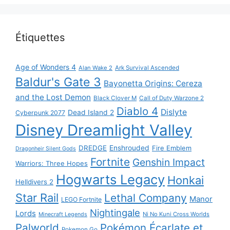
Étiquettes
Age of Wonders 4
Alan Wake 2
Ark Survival Ascended
Baldur's Gate 3
Bayonetta Origins: Cereza
and the Lost Demon
Black Clover M
Call of Duty Warzone 2
Diablo 4
Dislyte
Dead Island 2
Cyberpunk 2077
Disney Dreamlight Valley
DREDGE
Enshrouded
Fire Emblem
Dragonheir Silent Gods
Fortnite
Genshin Impact
Warriors: Three Hopes
Hogwarts Legacy
Honkai
Helldivers 2
Star Rail
Lethal Company
Manor
LEGO Fortnite
Nightingale
Lords
Ni No Kuni Cross Worlds
Minecraft Legends
Palworld
Pokémon Écarlate et
Pokemon Go