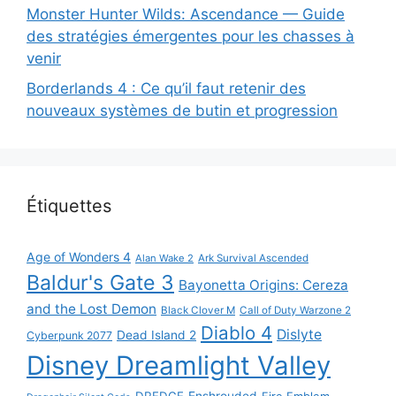
Monster Hunter Wilds: Ascendance — Guide
des stratégies émergentes pour les chasses à
venir
Borderlands 4 : Ce qu’il faut retenir des
nouveaux systèmes de butin et progression
Étiquettes
Age of Wonders 4
Alan Wake 2
Ark Survival Ascended
Baldur's Gate 3
Bayonetta Origins: Cereza
and the Lost Demon
Black Clover M
Call of Duty Warzone 2
Diablo 4
Dislyte
Dead Island 2
Cyberpunk 2077
Disney Dreamlight Valley
DREDGE
Enshrouded
Fire Emblem