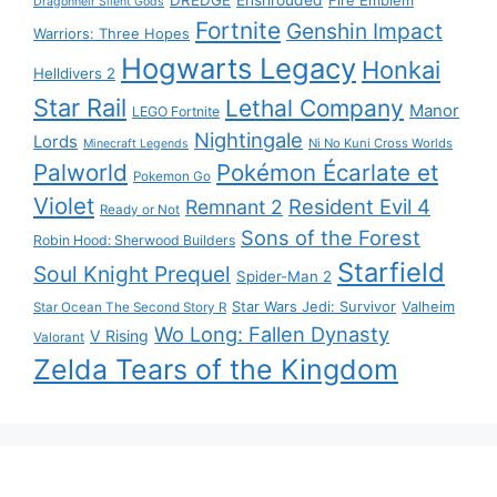
Dragonheir Silent Gods
Fortnite
Genshin Impact
Warriors: Three Hopes
Hogwarts Legacy
Honkai
Helldivers 2
Star Rail
Lethal Company
Manor
LEGO Fortnite
Nightingale
Lords
Ni No Kuni Cross Worlds
Minecraft Legends
Palworld
Pokémon Écarlate et
Pokemon Go
Violet
Resident Evil 4
Remnant 2
Ready or Not
Sons of the Forest
Robin Hood: Sherwood Builders
Starfield
Soul Knight Prequel
Spider-Man 2
Star Wars Jedi: Survivor
Valheim
Star Ocean The Second Story R
Wo Long: Fallen Dynasty
V Rising
Valorant
Zelda Tears of the Kingdom