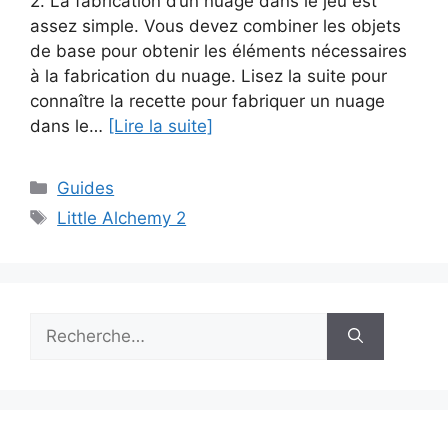
2. La fabrication d’un nuage dans le jeu est
assez simple. Vous devez combiner les objets
de base pour obtenir les éléments nécessaires
à la fabrication du nuage. Lisez la suite pour
connaître la recette pour fabriquer un nuage
dans le…
[Lire la suite]
Catégories
Guides
Étiquettes
Little Alchemy 2
Rechercher :