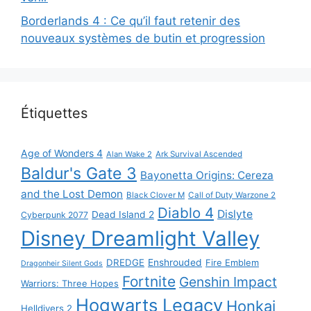
Borderlands 4 : Ce qu’il faut retenir des
nouveaux systèmes de butin et progression
Étiquettes
Age of Wonders 4
Alan Wake 2
Ark Survival Ascended
Baldur's Gate 3
Bayonetta Origins: Cereza
and the Lost Demon
Black Clover M
Call of Duty Warzone 2
Diablo 4
Dislyte
Dead Island 2
Cyberpunk 2077
Disney Dreamlight Valley
DREDGE
Enshrouded
Fire Emblem
Dragonheir Silent Gods
Fortnite
Genshin Impact
Warriors: Three Hopes
Hogwarts Legacy
Honkai
Helldivers 2