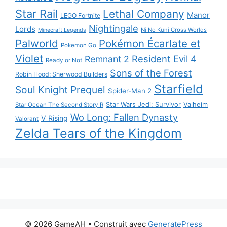
Star Rail
Lethal Company
Manor
LEGO Fortnite
Nightingale
Lords
Ni No Kuni Cross Worlds
Minecraft Legends
Palworld
Pokémon Écarlate et
Pokemon Go
Violet
Resident Evil 4
Remnant 2
Ready or Not
Sons of the Forest
Robin Hood: Sherwood Builders
Starfield
Soul Knight Prequel
Spider-Man 2
Star Wars Jedi: Survivor
Valheim
Star Ocean The Second Story R
Wo Long: Fallen Dynasty
V Rising
Valorant
Zelda Tears of the Kingdom
© 2026 GameAH
• Construit avec
GeneratePress