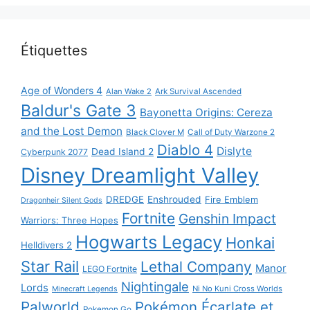
Étiquettes
Age of Wonders 4
Alan Wake 2
Ark Survival Ascended
Baldur's Gate 3
Bayonetta Origins: Cereza
and the Lost Demon
Black Clover M
Call of Duty Warzone 2
Diablo 4
Dislyte
Dead Island 2
Cyberpunk 2077
Disney Dreamlight Valley
DREDGE
Enshrouded
Fire Emblem
Dragonheir Silent Gods
Fortnite
Genshin Impact
Warriors: Three Hopes
Hogwarts Legacy
Honkai
Helldivers 2
Star Rail
Lethal Company
Manor
LEGO Fortnite
Nightingale
Lords
Ni No Kuni Cross Worlds
Minecraft Legends
Palworld
Pokémon Écarlate et
Pokemon Go