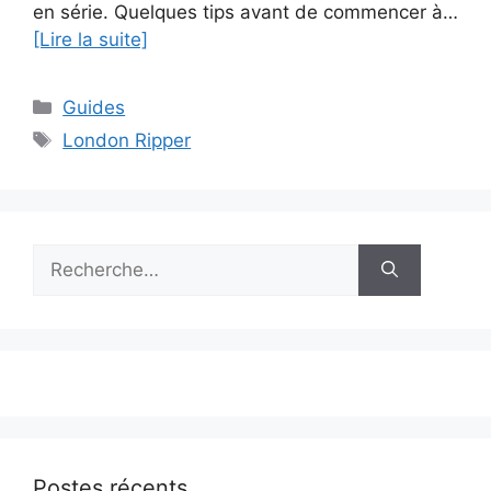
en série. Quelques tips avant de commencer à…
[Lire la suite]
Catégories
Guides
Étiquettes
London Ripper
Rechercher :
Postes récents