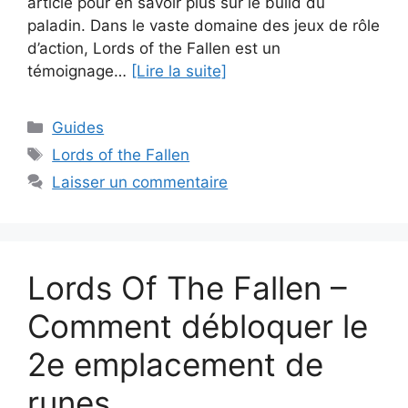
article pour en savoir plus sur le build du
paladin. Dans le vaste domaine des jeux de rôle
d’action, Lords of the Fallen est un
témoignage…
[Lire la suite]
Catégories
Guides
Étiquettes
Lords of the Fallen
Laisser un commentaire
Lords Of The Fallen –
Comment débloquer le
2e emplacement de
runes