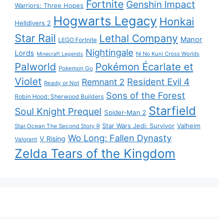
Fortnite
Genshin Impact
Warriors: Three Hopes
Hogwarts Legacy
Honkai
Helldivers 2
Star Rail
Lethal Company
Manor
LEGO Fortnite
Nightingale
Lords
Ni No Kuni Cross Worlds
Minecraft Legends
Palworld
Pokémon Écarlate et
Pokemon Go
Violet
Resident Evil 4
Remnant 2
Ready or Not
Sons of the Forest
Robin Hood: Sherwood Builders
Starfield
Soul Knight Prequel
Spider-Man 2
Star Wars Jedi: Survivor
Valheim
Star Ocean The Second Story R
Wo Long: Fallen Dynasty
V Rising
Valorant
Zelda Tears of the Kingdom