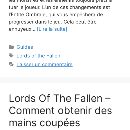
les monstres et les ennemis toujours prêts à
tuer le joueur. L’un de ces changements est
l’Entité Ombrale, qui vous empêchera de
progresser dans le jeu. Cela peut être
ennuyeux…
[Lire la suite]
Catégories
Guides
Étiquettes
Lords of the Fallen
Laisser un commentaire
Lords Of The Fallen –
Comment obtenir des
mains coupées