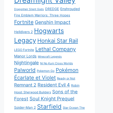
Dreamlight Valley
DREDGE
Enshrouded
Dragonheir Silent Gods
Fire Emblem Warriors: Three Hopes
Fortnite
Genshin Impact
Hogwarts
Helldivers 2
Legacy
Honkai Star Rail
Lethal Company
LEGO Fortnite
Manor Lords
Minecraft Legends
Nightingale
Ni No Kuni Cross Worlds
Palworld
Pokémon
Pokemon Go
Écarlate et Violet
Ready or Not
Resident Evil 4
Remnant 2
Robin
Sons of the
Hood: Sherwood Builders
Soul Knight Prequel
Forest
Starfield
Spider-Man 2
Star Ocean The