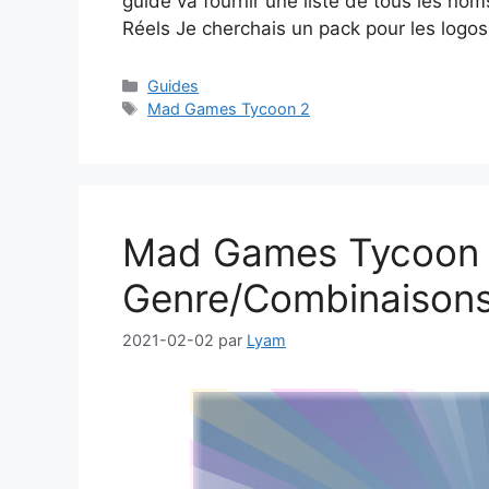
guide va fournir une liste de tous les no
Réels Je cherchais un pack pour les logos 
Catégories
Guides
Étiquettes
Mad Games Tycoon 2
Mad Games Tycoon 2
Genre/Combinaison
2021-02-02
par
Lyam