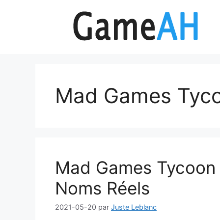
Aller
au
contenu
Mad Games Tyco
Mad Games Tycoon 2
Noms Réels
2021-05-20
par
Juste Leblanc