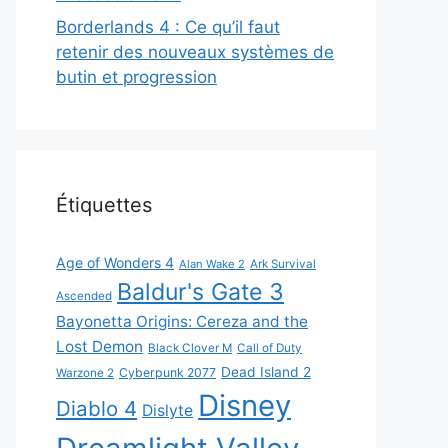
Borderlands 4 : Ce qu’il faut
retenir des nouveaux systèmes de
butin et progression
Étiquettes
Age of Wonders 4
Alan Wake 2
Ark Survival
Baldur's Gate 3
Ascended
Bayonetta Origins: Cereza and the
Lost Demon
Black Clover M
Call of Duty
Dead Island 2
Cyberpunk 2077
Warzone 2
Disney
Diablo 4
Dislyte