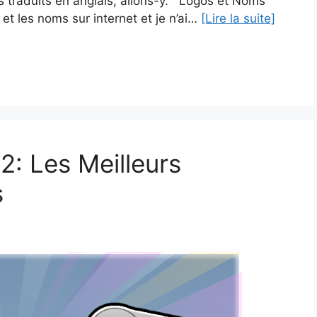
ms traduits en anglais, allons-y. Logos et Noms
et les noms sur internet et je n’ai…
[Lire la suite]
: Les Meilleurs
s