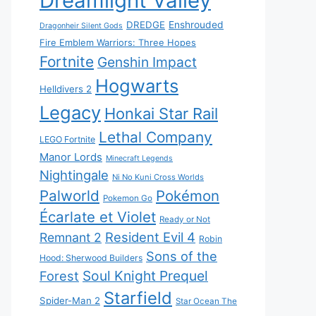
Dreamlight Valley
DREDGE
Enshrouded
Dragonheir Silent Gods
Fire Emblem Warriors: Three Hopes
Fortnite
Genshin Impact
Hogwarts
Helldivers 2
Legacy
Honkai Star Rail
Lethal Company
LEGO Fortnite
Manor Lords
Minecraft Legends
Nightingale
Ni No Kuni Cross Worlds
Palworld
Pokémon
Pokemon Go
Écarlate et Violet
Ready or Not
Resident Evil 4
Remnant 2
Robin
Sons of the
Hood: Sherwood Builders
Soul Knight Prequel
Forest
Starfield
Spider-Man 2
Star Ocean The