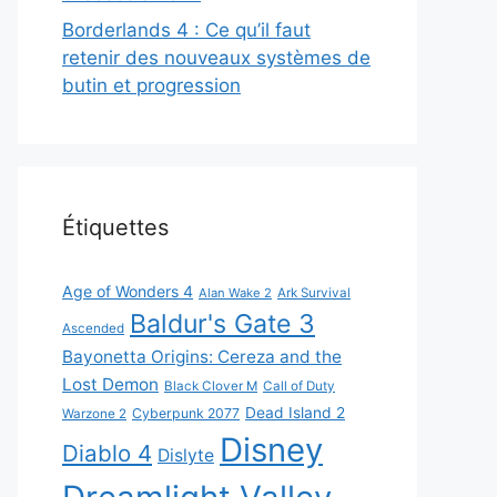
Borderlands 4 : Ce qu’il faut
retenir des nouveaux systèmes de
butin et progression
Étiquettes
Age of Wonders 4
Alan Wake 2
Ark Survival
Baldur's Gate 3
Ascended
Bayonetta Origins: Cereza and the
Lost Demon
Black Clover M
Call of Duty
Dead Island 2
Cyberpunk 2077
Warzone 2
Disney
Diablo 4
Dislyte