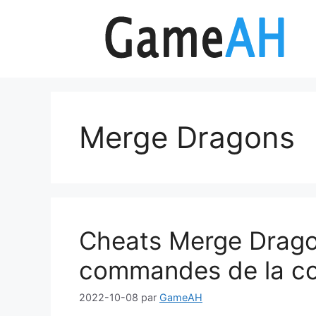
Aller
au
contenu
Merge Dragons
Cheats Merge Drago
commandes de la co
2022-10-08
par
GameAH