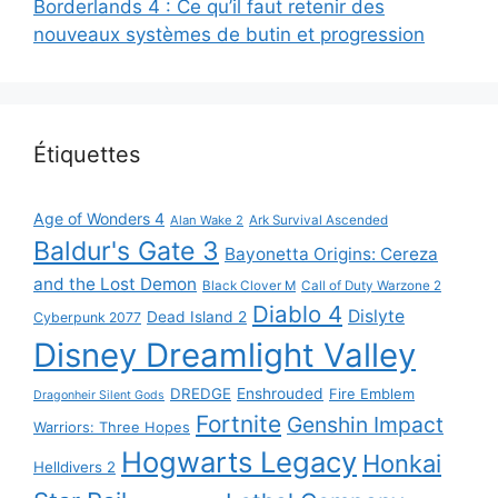
Borderlands 4 : Ce qu’il faut retenir des
nouveaux systèmes de butin et progression
Étiquettes
Age of Wonders 4
Alan Wake 2
Ark Survival Ascended
Baldur's Gate 3
Bayonetta Origins: Cereza
and the Lost Demon
Black Clover M
Call of Duty Warzone 2
Diablo 4
Dislyte
Dead Island 2
Cyberpunk 2077
Disney Dreamlight Valley
DREDGE
Enshrouded
Fire Emblem
Dragonheir Silent Gods
Fortnite
Genshin Impact
Warriors: Three Hopes
Hogwarts Legacy
Honkai
Helldivers 2