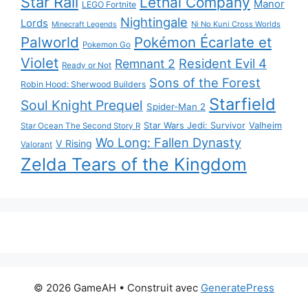
Star Rail
Lethal Company
Manor
LEGO Fortnite
Nightingale
Lords
Ni No Kuni Cross Worlds
Minecraft Legends
Palworld
Pokémon Écarlate et
Pokemon Go
Violet
Resident Evil 4
Remnant 2
Ready or Not
Sons of the Forest
Robin Hood: Sherwood Builders
Starfield
Soul Knight Prequel
Spider-Man 2
Star Wars Jedi: Survivor
Valheim
Star Ocean The Second Story R
Wo Long: Fallen Dynasty
V Rising
Valorant
Zelda Tears of the Kingdom
© 2026 GameAH
• Construit avec
GeneratePress