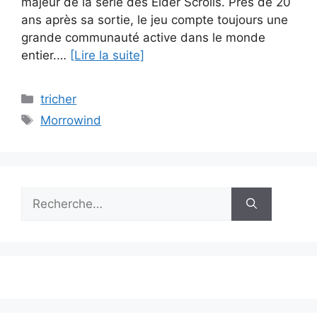
majeur de la série des Elder Scrolls. Près de 20
ans après sa sortie, le jeu compte toujours une
grande communauté active dans le monde
entier.…
[Lire la suite]
Catégories
tricher
Étiquettes
Morrowind
Rechercher :