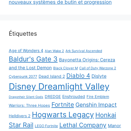
nouveaux systèmes de butin et progression
Étiquettes
Age of Wonders 4
Alan Wake 2
Ark Survival Ascended
Baldur's Gate 3
Bayonetta Origins: Cereza
and the Lost Demon
Black Clover M
Call of Duty Warzone 2
Diablo 4
Dislyte
Dead Island 2
Cyberpunk 2077
Disney Dreamlight Valley
DREDGE
Enshrouded
Fire Emblem
Dragonheir Silent Gods
Fortnite
Genshin Impact
Warriors: Three Hopes
Hogwarts Legacy
Honkai
Helldivers 2
Star Rail
Lethal Company
Manor
LEGO Fortnite