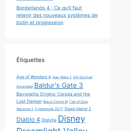
Borderlands 4 : Ce qu’il faut
retenir des nouveaux systèmes de
butin et progression
Étiquettes
Age of Wonders 4
Alan Wake 2
Ark Survival
Baldur's Gate 3
Ascended
Bayonetta Origins: Cereza and the
Lost Demon
Black Clover M
Call of Duty
Dead Island 2
Cyberpunk 2077
Warzone 2
Disney
Diablo 4
Dislyte