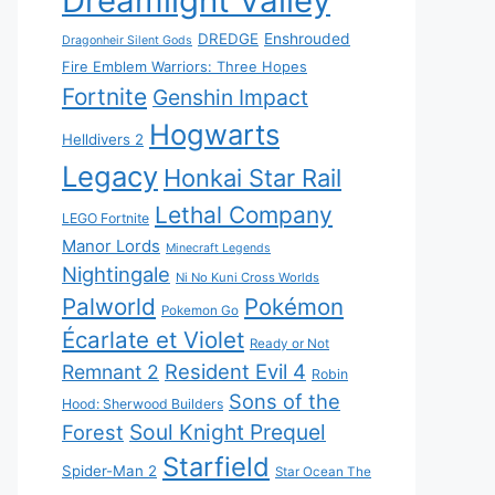
Dreamlight Valley
DREDGE
Enshrouded
Dragonheir Silent Gods
Fire Emblem Warriors: Three Hopes
Fortnite
Genshin Impact
Hogwarts
Helldivers 2
Legacy
Honkai Star Rail
Lethal Company
LEGO Fortnite
Manor Lords
Minecraft Legends
Nightingale
Ni No Kuni Cross Worlds
Palworld
Pokémon
Pokemon Go
Écarlate et Violet
Ready or Not
Resident Evil 4
Remnant 2
Robin
Sons of the
Hood: Sherwood Builders
Soul Knight Prequel
Forest
Starfield
Spider-Man 2
Star Ocean The