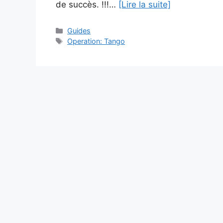
de succès. !!!…
[Lire la suite]
Catégories
Guides
Étiquettes
Operation: Tango