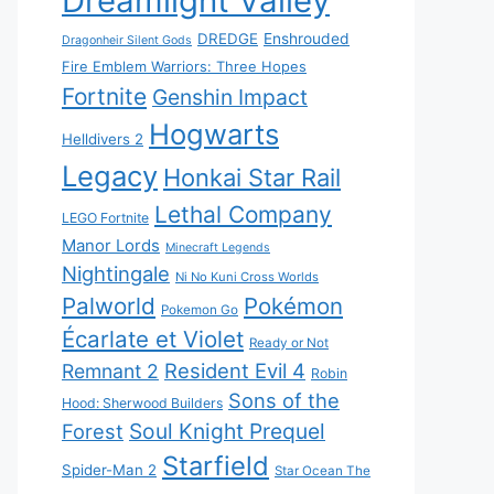
Dreamlight Valley
DREDGE
Enshrouded
Dragonheir Silent Gods
Fire Emblem Warriors: Three Hopes
Fortnite
Genshin Impact
Hogwarts
Helldivers 2
Legacy
Honkai Star Rail
Lethal Company
LEGO Fortnite
Manor Lords
Minecraft Legends
Nightingale
Ni No Kuni Cross Worlds
Palworld
Pokémon
Pokemon Go
Écarlate et Violet
Ready or Not
Resident Evil 4
Remnant 2
Robin
Sons of the
Hood: Sherwood Builders
Soul Knight Prequel
Forest
Starfield
Spider-Man 2
Star Ocean The