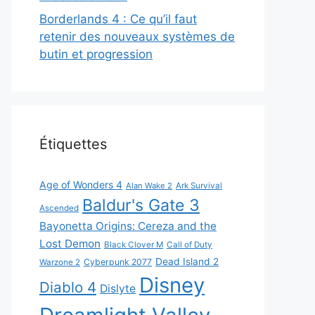
Borderlands 4 : Ce qu’il faut
retenir des nouveaux systèmes de
butin et progression
Étiquettes
Age of Wonders 4
Alan Wake 2
Ark Survival
Baldur's Gate 3
Ascended
Bayonetta Origins: Cereza and the
Lost Demon
Black Clover M
Call of Duty
Dead Island 2
Cyberpunk 2077
Warzone 2
Disney
Diablo 4
Dislyte