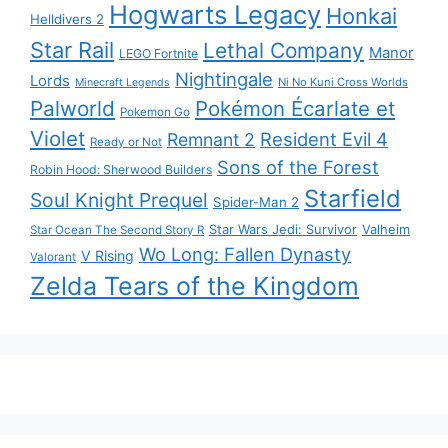
Hogwarts Legacy
Honkai
Helldivers 2
Star Rail
Lethal Company
Manor
LEGO Fortnite
Nightingale
Lords
Ni No Kuni Cross Worlds
Minecraft Legends
Palworld
Pokémon Écarlate et
Pokemon Go
Violet
Resident Evil 4
Remnant 2
Ready or Not
Sons of the Forest
Robin Hood: Sherwood Builders
Starfield
Soul Knight Prequel
Spider-Man 2
Star Wars Jedi: Survivor
Valheim
Star Ocean The Second Story R
Wo Long: Fallen Dynasty
V Rising
Valorant
Zelda Tears of the Kingdom