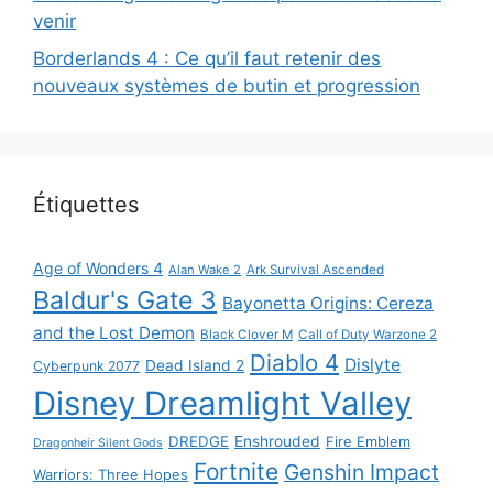
venir
Borderlands 4 : Ce qu’il faut retenir des
nouveaux systèmes de butin et progression
Étiquettes
Age of Wonders 4
Alan Wake 2
Ark Survival Ascended
Baldur's Gate 3
Bayonetta Origins: Cereza
and the Lost Demon
Black Clover M
Call of Duty Warzone 2
Diablo 4
Dislyte
Dead Island 2
Cyberpunk 2077
Disney Dreamlight Valley
DREDGE
Enshrouded
Fire Emblem
Dragonheir Silent Gods
Fortnite
Genshin Impact
Warriors: Three Hopes