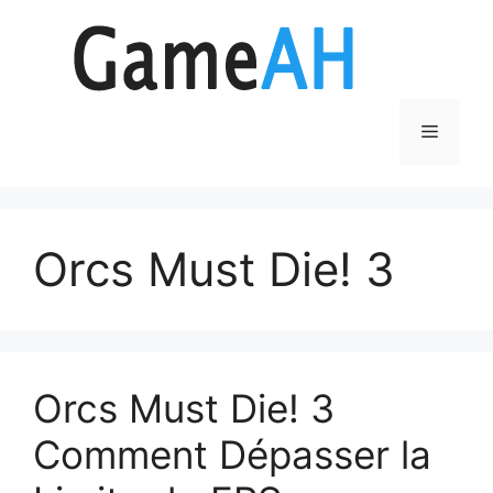
Aller
au
contenu
Menu
Orcs Must Die! 3
Orcs Must Die! 3
Comment Dépasser la