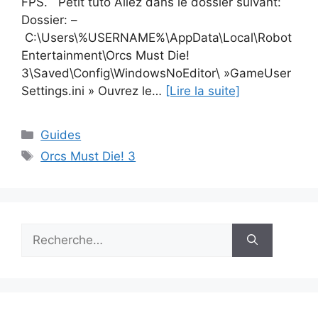
FPS. Petit tuto Allez dans le dossier suivant:
Dossier: –
C:\Users\%USERNAME%\AppData\Local\Robot
Entertainment\Orcs Must Die!
3\Saved\Config\WindowsNoEditor\ »GameUser
Settings.ini » Ouvrez le…
[Lire la suite]
Catégories
Guides
Étiquettes
Orcs Must Die! 3
Rechercher :