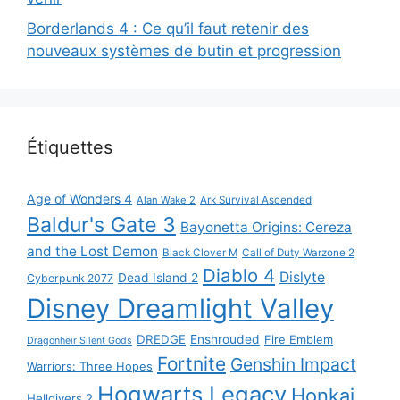
Borderlands 4 : Ce qu’il faut retenir des
nouveaux systèmes de butin et progression
Étiquettes
Age of Wonders 4
Alan Wake 2
Ark Survival Ascended
Baldur's Gate 3
Bayonetta Origins: Cereza
and the Lost Demon
Black Clover M
Call of Duty Warzone 2
Diablo 4
Dislyte
Dead Island 2
Cyberpunk 2077
Disney Dreamlight Valley
DREDGE
Enshrouded
Fire Emblem
Dragonheir Silent Gods
Fortnite
Genshin Impact
Warriors: Three Hopes
Hogwarts Legacy
Honkai
Helldivers 2