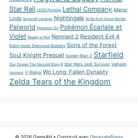
Star Rail
Lethal Company
Manor
LEGO Fortnite
Nightingale
Lords
Ni No Kuni Cross Worlds
Minecraft Legends
Palworld
Pokémon Écarlate et
Pokemon Go
Violet
Resident Evil 4
Remnant 2
Ready or Not
Sons of the Forest
Robin Hood: Sherwood Builders
Starfield
Soul Knight Prequel
Spider-Man 2
Star Wars Jedi: Survivor
Valheim
Star Ocean The Second Story R
Wo Long: Fallen Dynasty
V Rising
Valorant
Zelda Tears of the Kingdom
© 2026 GameAH
• Construit avec
GeneratePress