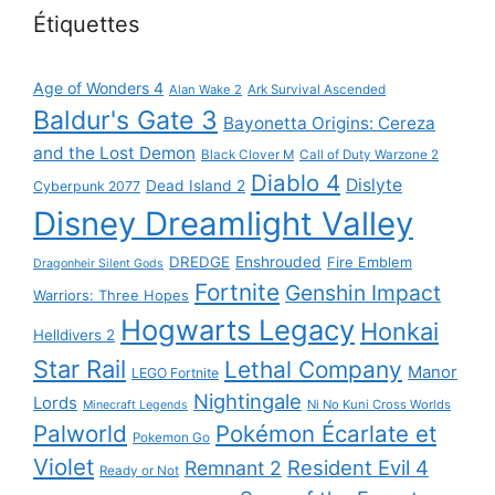
Étiquettes
Age of Wonders 4
Alan Wake 2
Ark Survival Ascended
Baldur's Gate 3
Bayonetta Origins: Cereza
and the Lost Demon
Black Clover M
Call of Duty Warzone 2
Diablo 4
Dislyte
Dead Island 2
Cyberpunk 2077
Disney Dreamlight Valley
DREDGE
Enshrouded
Fire Emblem
Dragonheir Silent Gods
Fortnite
Genshin Impact
Warriors: Three Hopes
Hogwarts Legacy
Honkai
Helldivers 2
Star Rail
Lethal Company
Manor
LEGO Fortnite
Nightingale
Lords
Ni No Kuni Cross Worlds
Minecraft Legends
Palworld
Pokémon Écarlate et
Pokemon Go
Violet
Resident Evil 4
Remnant 2
Ready or Not