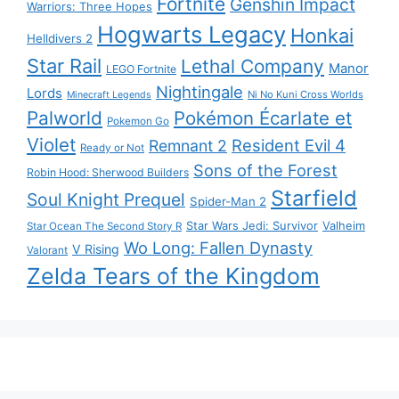
Fortnite
Genshin Impact
Warriors: Three Hopes
Hogwarts Legacy
Honkai
Helldivers 2
Star Rail
Lethal Company
Manor
LEGO Fortnite
Nightingale
Lords
Ni No Kuni Cross Worlds
Minecraft Legends
Palworld
Pokémon Écarlate et
Pokemon Go
Violet
Resident Evil 4
Remnant 2
Ready or Not
Sons of the Forest
Robin Hood: Sherwood Builders
Starfield
Soul Knight Prequel
Spider-Man 2
Star Wars Jedi: Survivor
Valheim
Star Ocean The Second Story R
Wo Long: Fallen Dynasty
V Rising
Valorant
Zelda Tears of the Kingdom