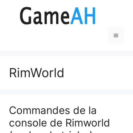
Aller
au
contenu
Menu
RimWorld
Commandes de la
console de Rimworld