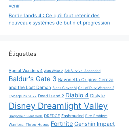
venir
Borderlands 4 : Ce qu’il faut retenir des
nouveaux systèmes de butin et progression
Étiquettes
Age of Wonders 4
Alan Wake 2
Ark Survival Ascended
Baldur's Gate 3
Bayonetta Origins: Cereza
and the Lost Demon
Black Clover M
Call of Duty Warzone 2
Diablo 4
Dislyte
Dead Island 2
Cyberpunk 2077
Disney Dreamlight Valley
DREDGE
Enshrouded
Fire Emblem
Dragonheir Silent Gods
Fortnite
Genshin Impact
Warriors: Three Hopes