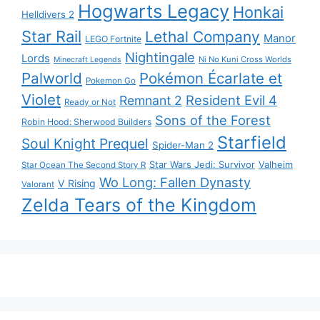
Hogwarts Legacy
Honkai
Helldivers 2
Star Rail
Lethal Company
Manor
LEGO Fortnite
Nightingale
Lords
Ni No Kuni Cross Worlds
Minecraft Legends
Palworld
Pokémon Écarlate et
Pokemon Go
Violet
Resident Evil 4
Remnant 2
Ready or Not
Sons of the Forest
Robin Hood: Sherwood Builders
Starfield
Soul Knight Prequel
Spider-Man 2
Star Wars Jedi: Survivor
Valheim
Star Ocean The Second Story R
Wo Long: Fallen Dynasty
V Rising
Valorant
Zelda Tears of the Kingdom