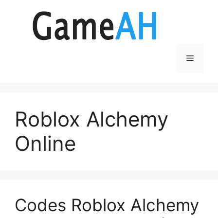
Aller
au
contenu
Menu
Roblox Alchemy
Online
Codes Roblox Alchemy