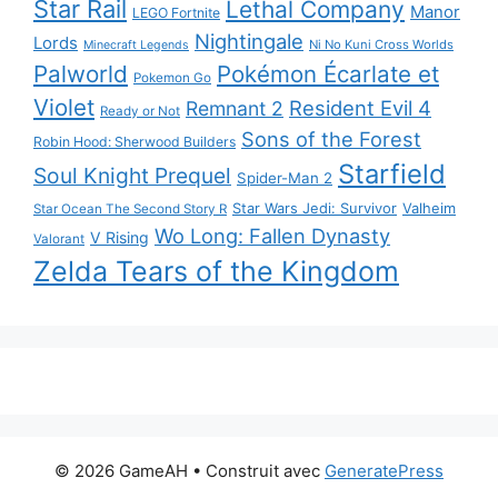
Star Rail
Lethal Company
Manor
LEGO Fortnite
Nightingale
Lords
Ni No Kuni Cross Worlds
Minecraft Legends
Palworld
Pokémon Écarlate et
Pokemon Go
Violet
Resident Evil 4
Remnant 2
Ready or Not
Sons of the Forest
Robin Hood: Sherwood Builders
Starfield
Soul Knight Prequel
Spider-Man 2
Star Wars Jedi: Survivor
Valheim
Star Ocean The Second Story R
Wo Long: Fallen Dynasty
V Rising
Valorant
Zelda Tears of the Kingdom
© 2026 GameAH
• Construit avec
GeneratePress