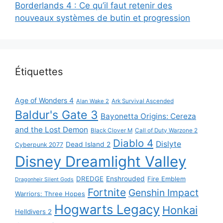
Borderlands 4 : Ce qu’il faut retenir des
nouveaux systèmes de butin et progression
Étiquettes
Age of Wonders 4
Alan Wake 2
Ark Survival Ascended
Baldur's Gate 3
Bayonetta Origins: Cereza
and the Lost Demon
Black Clover M
Call of Duty Warzone 2
Diablo 4
Dislyte
Dead Island 2
Cyberpunk 2077
Disney Dreamlight Valley
DREDGE
Enshrouded
Fire Emblem
Dragonheir Silent Gods
Fortnite
Genshin Impact
Warriors: Three Hopes
Hogwarts Legacy
Honkai
Helldivers 2