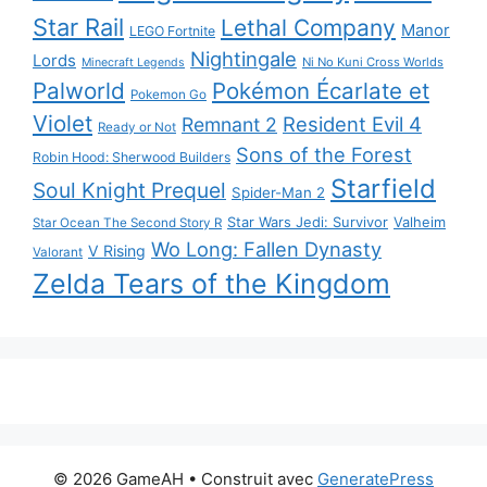
Star Rail
Lethal Company
Manor
LEGO Fortnite
Nightingale
Lords
Ni No Kuni Cross Worlds
Minecraft Legends
Palworld
Pokémon Écarlate et
Pokemon Go
Violet
Resident Evil 4
Remnant 2
Ready or Not
Sons of the Forest
Robin Hood: Sherwood Builders
Starfield
Soul Knight Prequel
Spider-Man 2
Star Wars Jedi: Survivor
Valheim
Star Ocean The Second Story R
Wo Long: Fallen Dynasty
V Rising
Valorant
Zelda Tears of the Kingdom
© 2026 GameAH
• Construit avec
GeneratePress