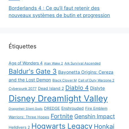
Borderlands 4 : Ce qu’il faut retenir des
nouveaux systèmes de butin et progression
Étiquettes
Age of Wonders 4
Alan Wake 2
Ark Survival Ascended
Baldur's Gate 3
Bayonetta Origins: Cereza
and the Lost Demon
Black Clover M
Call of Duty Warzone 2
Diablo 4
Dislyte
Dead Island 2
Cyberpunk 2077
Disney Dreamlight Valley
DREDGE
Enshrouded
Fire Emblem
Dragonheir Silent Gods
Fortnite
Genshin Impact
Warriors: Three Hopes
Hogwarts Legacy
Honkai
Helldivers 2