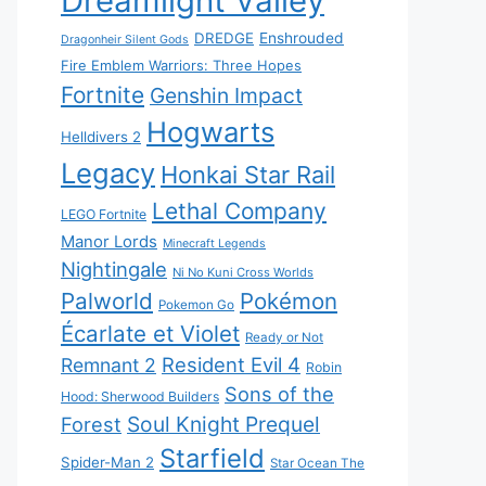
Dreamlight Valley
DREDGE
Enshrouded
Dragonheir Silent Gods
Fire Emblem Warriors: Three Hopes
Fortnite
Genshin Impact
Hogwarts
Helldivers 2
Legacy
Honkai Star Rail
Lethal Company
LEGO Fortnite
Manor Lords
Minecraft Legends
Nightingale
Ni No Kuni Cross Worlds
Palworld
Pokémon
Pokemon Go
Écarlate et Violet
Ready or Not
Resident Evil 4
Remnant 2
Robin
Sons of the
Hood: Sherwood Builders
Soul Knight Prequel
Forest
Starfield
Spider-Man 2
Star Ocean The