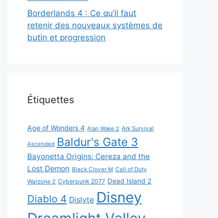
Borderlands 4 : Ce qu’il faut
retenir des nouveaux systèmes de
butin et progression
Étiquettes
Age of Wonders 4
Alan Wake 2
Ark Survival
Baldur's Gate 3
Ascended
Bayonetta Origins: Cereza and the
Lost Demon
Black Clover M
Call of Duty
Dead Island 2
Cyberpunk 2077
Warzone 2
Disney
Diablo 4
Dislyte