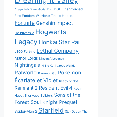
Dreamlight Valley
DREDGE
Enshrouded
Dragonheir Silent Gods
Fire Emblem Warriors: Three Hopes
Fortnite
Genshin Impact
Hogwarts
Helldivers 2
Legacy
Honkai Star Rail
Lethal Company
LEGO Fortnite
Manor Lords
Minecraft Legends
Nightingale
Ni No Kuni Cross Worlds
Palworld
Pokémon
Pokemon Go
Écarlate et Violet
Ready or Not
Resident Evil 4
Remnant 2
Robin
Sons of the
Hood: Sherwood Builders
Soul Knight Prequel
Forest
Starfield
Spider-Man 2
Star Ocean The