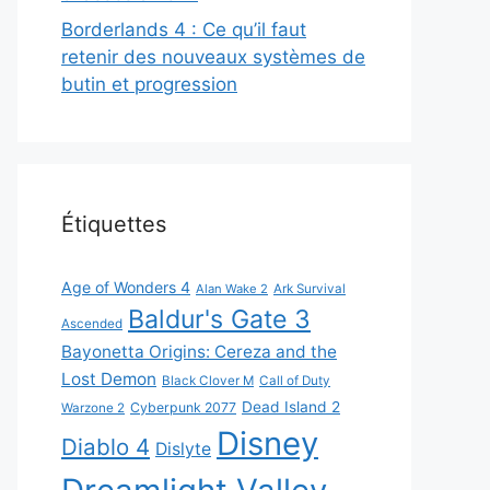
Borderlands 4 : Ce qu’il faut
retenir des nouveaux systèmes de
butin et progression
Étiquettes
Age of Wonders 4
Alan Wake 2
Ark Survival
Baldur's Gate 3
Ascended
Bayonetta Origins: Cereza and the
Lost Demon
Black Clover M
Call of Duty
Dead Island 2
Cyberpunk 2077
Warzone 2
Disney
Diablo 4
Dislyte