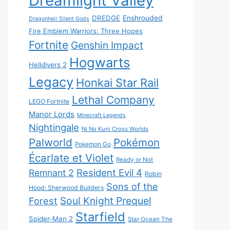
Dreamlight Valley
DREDGE
Enshrouded
Dragonheir Silent Gods
Fire Emblem Warriors: Three Hopes
Fortnite
Genshin Impact
Hogwarts
Helldivers 2
Legacy
Honkai Star Rail
Lethal Company
LEGO Fortnite
Manor Lords
Minecraft Legends
Nightingale
Ni No Kuni Cross Worlds
Palworld
Pokémon
Pokemon Go
Écarlate et Violet
Ready or Not
Resident Evil 4
Remnant 2
Robin
Sons of the
Hood: Sherwood Builders
Soul Knight Prequel
Forest
Starfield
Spider-Man 2
Star Ocean The