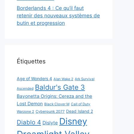
Borderlands 4 : Ce qu’il faut
retenir des nouveaux systèmes de
butin et progression
Étiquettes
Age of Wonders 4
Alan Wake 2
Ark Survival
Baldur's Gate 3
Ascended
Bayonetta Origins: Cereza and the
Lost Demon
Black Clover M
Call of Duty
Dead Island 2
Cyberpunk 2077
Warzone 2
Disney
Diablo 4
Dislyte