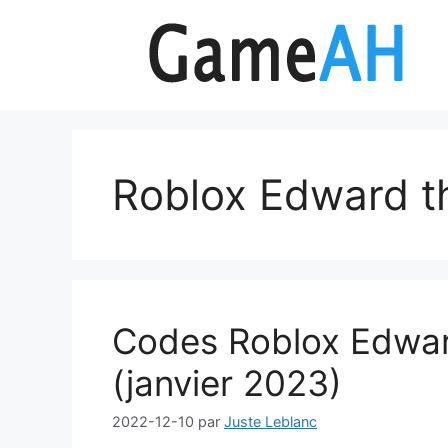
Aller
au
contenu
Roblox Edward t
Codes Roblox Edwar
(janvier 2023)
2022-12-10
par
Juste Leblanc