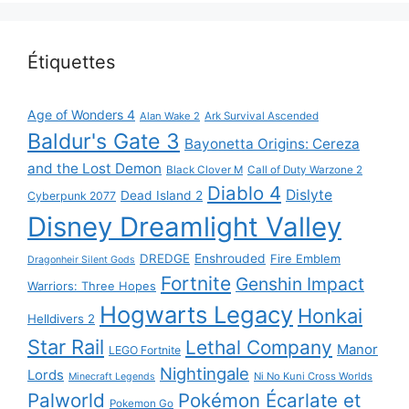
Étiquettes
Age of Wonders 4
Alan Wake 2
Ark Survival Ascended
Baldur's Gate 3
Bayonetta Origins: Cereza
and the Lost Demon
Black Clover M
Call of Duty Warzone 2
Diablo 4
Dislyte
Dead Island 2
Cyberpunk 2077
Disney Dreamlight Valley
DREDGE
Enshrouded
Fire Emblem
Dragonheir Silent Gods
Fortnite
Genshin Impact
Warriors: Three Hopes
Hogwarts Legacy
Honkai
Helldivers 2
Star Rail
Lethal Company
Manor
LEGO Fortnite
Nightingale
Lords
Ni No Kuni Cross Worlds
Minecraft Legends
Palworld
Pokémon Écarlate et
Pokemon Go