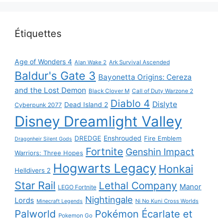
Étiquettes
Age of Wonders 4
Alan Wake 2
Ark Survival Ascended
Baldur's Gate 3
Bayonetta Origins: Cereza
and the Lost Demon
Black Clover M
Call of Duty Warzone 2
Diablo 4
Dislyte
Dead Island 2
Cyberpunk 2077
Disney Dreamlight Valley
DREDGE
Enshrouded
Fire Emblem
Dragonheir Silent Gods
Fortnite
Genshin Impact
Warriors: Three Hopes
Hogwarts Legacy
Honkai
Helldivers 2
Star Rail
Lethal Company
Manor
LEGO Fortnite
Nightingale
Lords
Ni No Kuni Cross Worlds
Minecraft Legends
Palworld
Pokémon Écarlate et
Pokemon Go