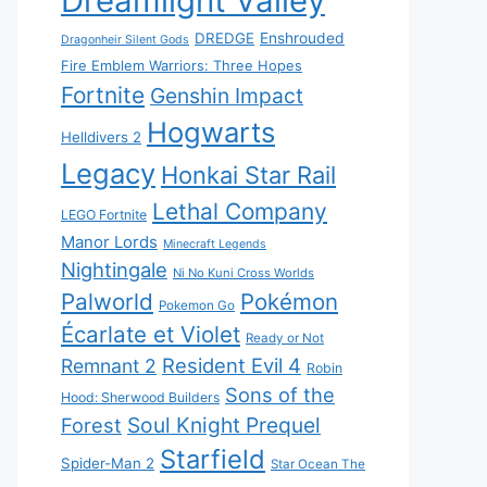
Dreamlight Valley
DREDGE
Enshrouded
Dragonheir Silent Gods
Fire Emblem Warriors: Three Hopes
Fortnite
Genshin Impact
Hogwarts
Helldivers 2
Legacy
Honkai Star Rail
Lethal Company
LEGO Fortnite
Manor Lords
Minecraft Legends
Nightingale
Ni No Kuni Cross Worlds
Palworld
Pokémon
Pokemon Go
Écarlate et Violet
Ready or Not
Resident Evil 4
Remnant 2
Robin
Sons of the
Hood: Sherwood Builders
Soul Knight Prequel
Forest
Starfield
Spider-Man 2
Star Ocean The