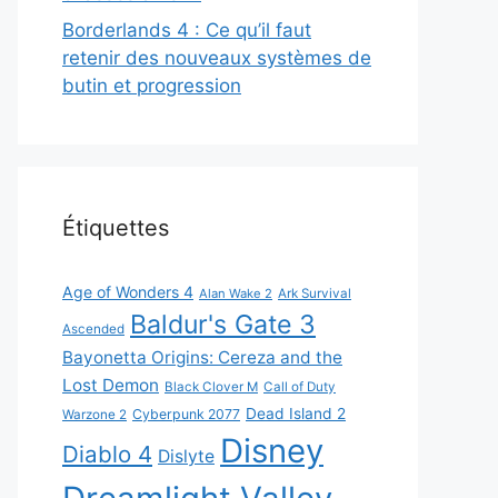
Borderlands 4 : Ce qu’il faut
retenir des nouveaux systèmes de
butin et progression
Étiquettes
Age of Wonders 4
Alan Wake 2
Ark Survival
Baldur's Gate 3
Ascended
Bayonetta Origins: Cereza and the
Lost Demon
Black Clover M
Call of Duty
Dead Island 2
Cyberpunk 2077
Warzone 2
Disney
Diablo 4
Dislyte