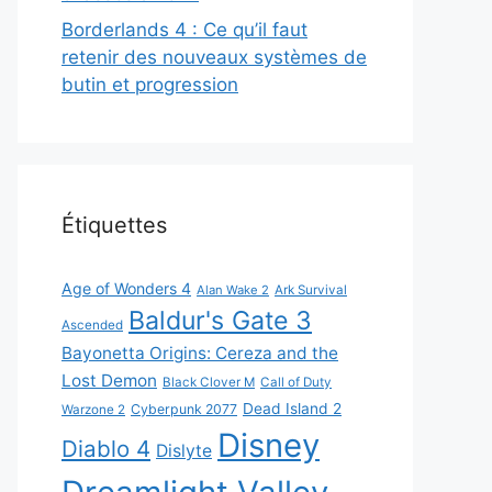
Borderlands 4 : Ce qu’il faut
retenir des nouveaux systèmes de
butin et progression
Étiquettes
Age of Wonders 4
Alan Wake 2
Ark Survival
Baldur's Gate 3
Ascended
Bayonetta Origins: Cereza and the
Lost Demon
Black Clover M
Call of Duty
Dead Island 2
Cyberpunk 2077
Warzone 2
Disney
Diablo 4
Dislyte