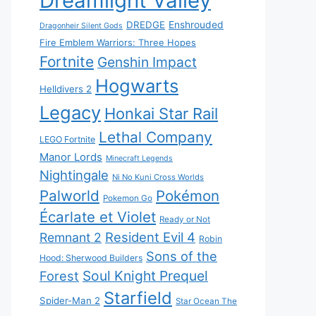
Dreamlight Valley
DREDGE
Enshrouded
Dragonheir Silent Gods
Fire Emblem Warriors: Three Hopes
Fortnite
Genshin Impact
Hogwarts
Helldivers 2
Legacy
Honkai Star Rail
Lethal Company
LEGO Fortnite
Manor Lords
Minecraft Legends
Nightingale
Ni No Kuni Cross Worlds
Palworld
Pokémon
Pokemon Go
Écarlate et Violet
Ready or Not
Resident Evil 4
Remnant 2
Robin
Sons of the
Hood: Sherwood Builders
Soul Knight Prequel
Forest
Starfield
Spider-Man 2
Star Ocean The