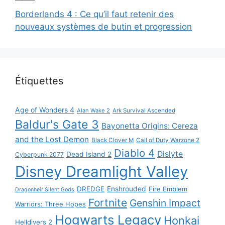
Borderlands 4 : Ce qu’il faut retenir des
nouveaux systèmes de butin et progression
Étiquettes
Age of Wonders 4
Alan Wake 2
Ark Survival Ascended
Baldur's Gate 3
Bayonetta Origins: Cereza
and the Lost Demon
Black Clover M
Call of Duty Warzone 2
Diablo 4
Dislyte
Dead Island 2
Cyberpunk 2077
Disney Dreamlight Valley
DREDGE
Enshrouded
Fire Emblem
Dragonheir Silent Gods
Fortnite
Genshin Impact
Warriors: Three Hopes
Hogwarts Legacy
Honkai
Helldivers 2