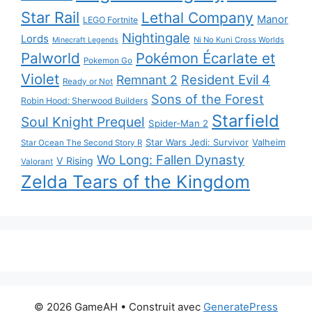
Star Rail
Lethal Company
Manor
LEGO Fortnite
Nightingale
Lords
Ni No Kuni Cross Worlds
Minecraft Legends
Palworld
Pokémon Écarlate et
Pokemon Go
Violet
Resident Evil 4
Remnant 2
Ready or Not
Sons of the Forest
Robin Hood: Sherwood Builders
Starfield
Soul Knight Prequel
Spider-Man 2
Star Wars Jedi: Survivor
Valheim
Star Ocean The Second Story R
Wo Long: Fallen Dynasty
V Rising
Valorant
Zelda Tears of the Kingdom
© 2026 GameAH
• Construit avec
GeneratePress