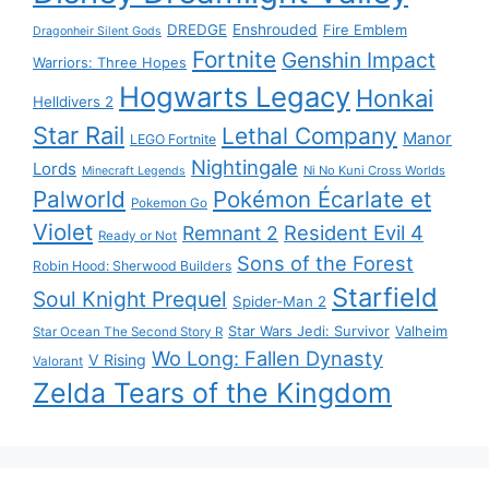
DREDGE
Enshrouded
Fire Emblem
Dragonheir Silent Gods
Fortnite
Genshin Impact
Warriors: Three Hopes
Hogwarts Legacy
Honkai
Helldivers 2
Star Rail
Lethal Company
Manor
LEGO Fortnite
Nightingale
Lords
Ni No Kuni Cross Worlds
Minecraft Legends
Palworld
Pokémon Écarlate et
Pokemon Go
Violet
Resident Evil 4
Remnant 2
Ready or Not
Sons of the Forest
Robin Hood: Sherwood Builders
Starfield
Soul Knight Prequel
Spider-Man 2
Star Wars Jedi: Survivor
Valheim
Star Ocean The Second Story R
Wo Long: Fallen Dynasty
V Rising
Valorant
Zelda Tears of the Kingdom