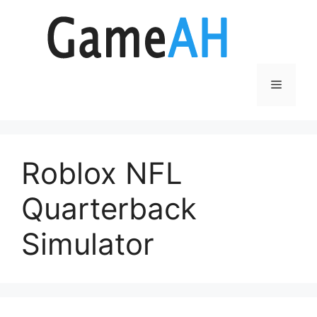
Aller
au
contenu
Menu
Roblox NFL
Quarterback
Simulator