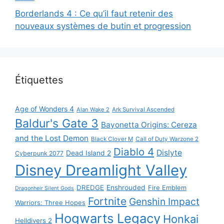
Borderlands 4 : Ce qu’il faut retenir des
nouveaux systèmes de butin et progression
Étiquettes
Age of Wonders 4
Alan Wake 2
Ark Survival Ascended
Baldur's Gate 3
Bayonetta Origins: Cereza
and the Lost Demon
Black Clover M
Call of Duty Warzone 2
Diablo 4
Dislyte
Dead Island 2
Cyberpunk 2077
Disney Dreamlight Valley
DREDGE
Enshrouded
Fire Emblem
Dragonheir Silent Gods
Fortnite
Genshin Impact
Warriors: Three Hopes
Hogwarts Legacy
Honkai
Helldivers 2