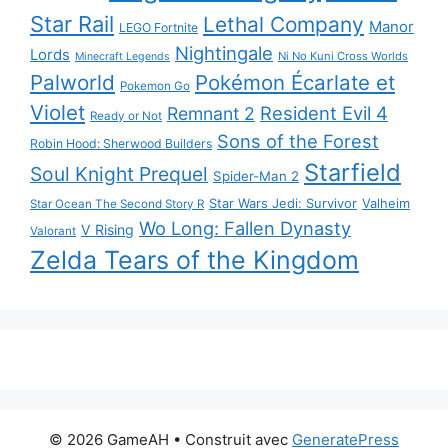
Star Rail
Lethal Company
Manor
LEGO Fortnite
Nightingale
Lords
Ni No Kuni Cross Worlds
Minecraft Legends
Palworld
Pokémon Écarlate et
Pokemon Go
Violet
Resident Evil 4
Remnant 2
Ready or Not
Sons of the Forest
Robin Hood: Sherwood Builders
Starfield
Soul Knight Prequel
Spider-Man 2
Star Wars Jedi: Survivor
Valheim
Star Ocean The Second Story R
Wo Long: Fallen Dynasty
V Rising
Valorant
Zelda Tears of the Kingdom
© 2026 GameAH
• Construit avec
GeneratePress