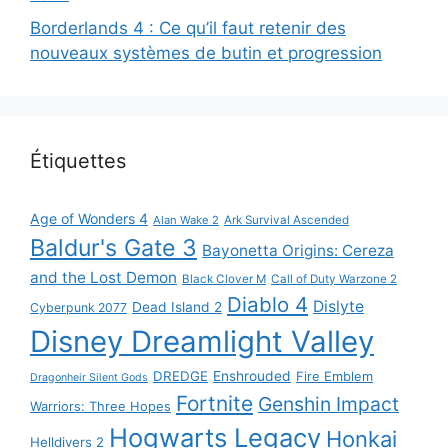
Borderlands 4 : Ce qu’il faut retenir des
nouveaux systèmes de butin et progression
Étiquettes
Age of Wonders 4
Alan Wake 2
Ark Survival Ascended
Baldur's Gate 3
Bayonetta Origins: Cereza
and the Lost Demon
Black Clover M
Call of Duty Warzone 2
Diablo 4
Dislyte
Dead Island 2
Cyberpunk 2077
Disney Dreamlight Valley
DREDGE
Enshrouded
Fire Emblem
Dragonheir Silent Gods
Fortnite
Genshin Impact
Warriors: Three Hopes
Hogwarts Legacy
Honkai
Helldivers 2