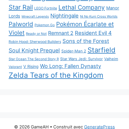
Star Rail
Lethal Company
Manor
LEGO Fortnite
Nightingale
Lords
Ni No Kuni Cross Worlds
Minecraft Legends
Palworld
Pokémon Écarlate et
Pokemon Go
Violet
Resident Evil 4
Remnant 2
Ready or Not
Sons of the Forest
Robin Hood: Sherwood Builders
Starfield
Soul Knight Prequel
Spider-Man 2
Star Wars Jedi: Survivor
Valheim
Star Ocean The Second Story R
Wo Long: Fallen Dynasty
V Rising
Valorant
Zelda Tears of the Kingdom
© 2026 GameAH
• Construit avec
GeneratePress