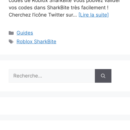
codes de Roblox SharkBite Vous pouvez valider
vos codes dans SharkBite très facilement !
Cherchez l’icône Twitter sur…
[Lire la suite]
Catégories
Guides
Étiquettes
Roblox SharkBite
Rechercher :