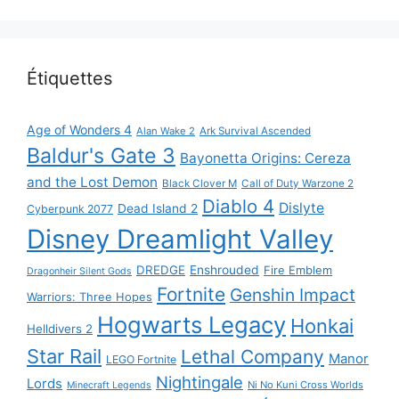
Étiquettes
Age of Wonders 4
Alan Wake 2
Ark Survival Ascended
Baldur's Gate 3
Bayonetta Origins: Cereza
and the Lost Demon
Black Clover M
Call of Duty Warzone 2
Diablo 4
Dislyte
Dead Island 2
Cyberpunk 2077
Disney Dreamlight Valley
DREDGE
Enshrouded
Fire Emblem
Dragonheir Silent Gods
Fortnite
Genshin Impact
Warriors: Three Hopes
Hogwarts Legacy
Honkai
Helldivers 2
Star Rail
Lethal Company
Manor
LEGO Fortnite
Nightingale
Lords
Ni No Kuni Cross Worlds
Minecraft Legends