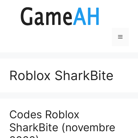
Aller
au
contenu
Menu
Roblox SharkBite
Codes Roblox
SharkBite (novembre