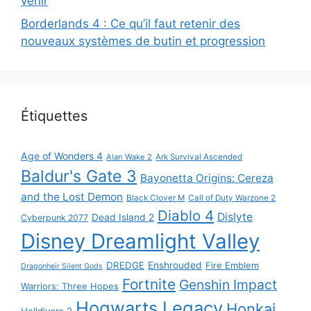
venir
Borderlands 4 : Ce qu’il faut retenir des
nouveaux systèmes de butin et progression
Étiquettes
Age of Wonders 4
Alan Wake 2
Ark Survival Ascended
Baldur's Gate 3
Bayonetta Origins: Cereza
and the Lost Demon
Black Clover M
Call of Duty Warzone 2
Diablo 4
Dislyte
Dead Island 2
Cyberpunk 2077
Disney Dreamlight Valley
DREDGE
Enshrouded
Fire Emblem
Dragonheir Silent Gods
Fortnite
Genshin Impact
Warriors: Three Hopes
Hogwarts Legacy
Honkai