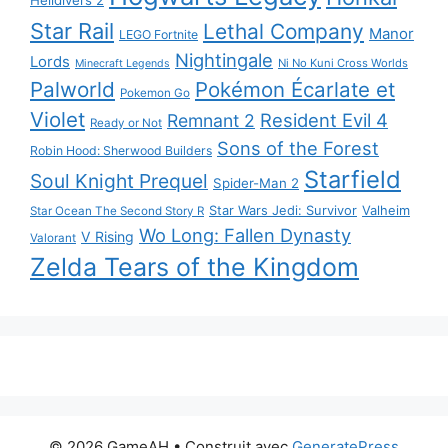
Helldivers 2
Star Rail
Lethal Company
Manor
LEGO Fortnite
Nightingale
Lords
Ni No Kuni Cross Worlds
Minecraft Legends
Palworld
Pokémon Écarlate et
Pokemon Go
Violet
Resident Evil 4
Remnant 2
Ready or Not
Sons of the Forest
Robin Hood: Sherwood Builders
Starfield
Soul Knight Prequel
Spider-Man 2
Star Wars Jedi: Survivor
Valheim
Star Ocean The Second Story R
Wo Long: Fallen Dynasty
V Rising
Valorant
Zelda Tears of the Kingdom
© 2026 GameAH
• Construit avec
GeneratePress