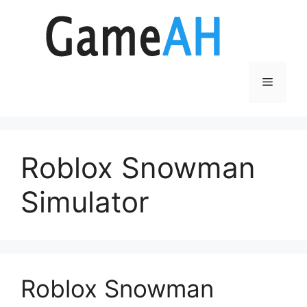
Aller
au
contenu
Menu
Roblox Snowman
Simulator
Roblox Snowman