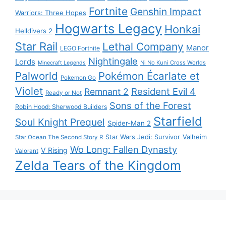
Fortnite
Genshin Impact
Warriors: Three Hopes
Hogwarts Legacy
Honkai
Helldivers 2
Star Rail
Lethal Company
Manor
LEGO Fortnite
Nightingale
Lords
Ni No Kuni Cross Worlds
Minecraft Legends
Palworld
Pokémon Écarlate et
Pokemon Go
Violet
Resident Evil 4
Remnant 2
Ready or Not
Sons of the Forest
Robin Hood: Sherwood Builders
Starfield
Soul Knight Prequel
Spider-Man 2
Star Wars Jedi: Survivor
Valheim
Star Ocean The Second Story R
Wo Long: Fallen Dynasty
V Rising
Valorant
Zelda Tears of the Kingdom