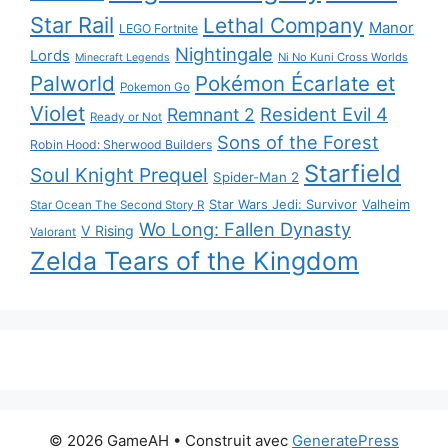
Star Rail
Lethal Company
Manor
LEGO Fortnite
Nightingale
Lords
Ni No Kuni Cross Worlds
Minecraft Legends
Palworld
Pokémon Écarlate et
Pokemon Go
Violet
Resident Evil 4
Remnant 2
Ready or Not
Sons of the Forest
Robin Hood: Sherwood Builders
Starfield
Soul Knight Prequel
Spider-Man 2
Star Wars Jedi: Survivor
Valheim
Star Ocean The Second Story R
Wo Long: Fallen Dynasty
V Rising
Valorant
Zelda Tears of the Kingdom
© 2026 GameAH
• Construit avec
GeneratePress