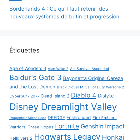
Borderlands 4 : Ce qu’il faut retenir des
nouveaux systèmes de butin et progression
Étiquettes
Age of Wonders 4
Alan Wake 2
Ark Survival Ascended
Baldur's Gate 3
Bayonetta Origins: Cereza
and the Lost Demon
Black Clover M
Call of Duty Warzone 2
Diablo 4
Dislyte
Dead Island 2
Cyberpunk 2077
Disney Dreamlight Valley
DREDGE
Enshrouded
Fire Emblem
Dragonheir Silent Gods
Fortnite
Genshin Impact
Warriors: Three Hopes
Hogwarts Legacy
Honkai
Helldivers 2