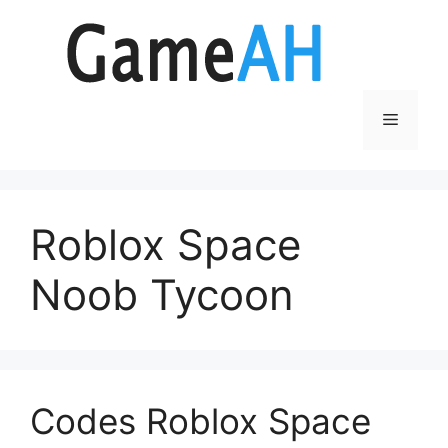
Aller
au
contenu
Menu
Roblox Space
Noob Tycoon
Codes Roblox Space