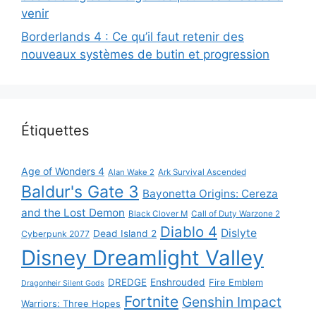
venir
Borderlands 4 : Ce qu’il faut retenir des
nouveaux systèmes de butin et progression
Étiquettes
Age of Wonders 4
Alan Wake 2
Ark Survival Ascended
Baldur's Gate 3
Bayonetta Origins: Cereza
and the Lost Demon
Black Clover M
Call of Duty Warzone 2
Diablo 4
Dislyte
Dead Island 2
Cyberpunk 2077
Disney Dreamlight Valley
DREDGE
Enshrouded
Fire Emblem
Dragonheir Silent Gods
Fortnite
Genshin Impact
Warriors: Three Hopes