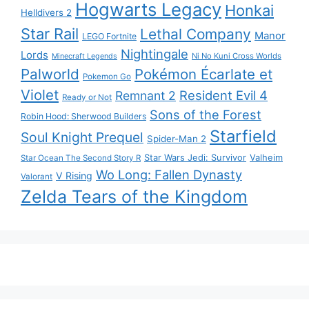
Hogwarts Legacy
Honkai
Helldivers 2
Star Rail
Lethal Company
Manor
LEGO Fortnite
Nightingale
Lords
Ni No Kuni Cross Worlds
Minecraft Legends
Palworld
Pokémon Écarlate et
Pokemon Go
Violet
Resident Evil 4
Remnant 2
Ready or Not
Sons of the Forest
Robin Hood: Sherwood Builders
Starfield
Soul Knight Prequel
Spider-Man 2
Star Wars Jedi: Survivor
Valheim
Star Ocean The Second Story R
Wo Long: Fallen Dynasty
V Rising
Valorant
Zelda Tears of the Kingdom