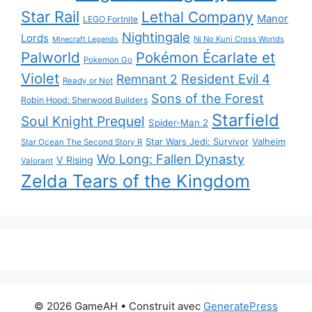
Star Rail
Lethal Company
Manor
LEGO Fortnite
Nightingale
Lords
Ni No Kuni Cross Worlds
Minecraft Legends
Palworld
Pokémon Écarlate et
Pokemon Go
Violet
Resident Evil 4
Remnant 2
Ready or Not
Sons of the Forest
Robin Hood: Sherwood Builders
Starfield
Soul Knight Prequel
Spider-Man 2
Star Wars Jedi: Survivor
Valheim
Star Ocean The Second Story R
Wo Long: Fallen Dynasty
V Rising
Valorant
Zelda Tears of the Kingdom
© 2026 GameAH
• Construit avec
GeneratePress