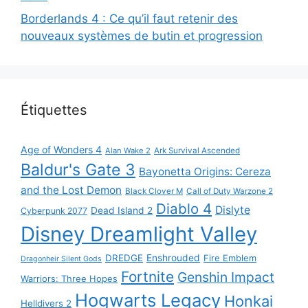
Borderlands 4 : Ce qu’il faut retenir des
nouveaux systèmes de butin et progression
Étiquettes
Age of Wonders 4
Alan Wake 2
Ark Survival Ascended
Baldur's Gate 3
Bayonetta Origins: Cereza
and the Lost Demon
Black Clover M
Call of Duty Warzone 2
Diablo 4
Dislyte
Dead Island 2
Cyberpunk 2077
Disney Dreamlight Valley
DREDGE
Enshrouded
Fire Emblem
Dragonheir Silent Gods
Fortnite
Genshin Impact
Warriors: Three Hopes
Hogwarts Legacy
Honkai
Helldivers 2