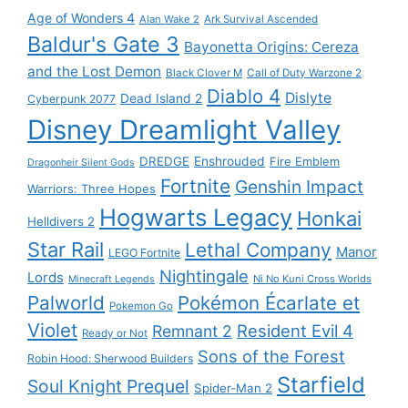
Age of Wonders 4
Alan Wake 2
Ark Survival Ascended
Baldur's Gate 3
Bayonetta Origins: Cereza
and the Lost Demon
Black Clover M
Call of Duty Warzone 2
Diablo 4
Dislyte
Dead Island 2
Cyberpunk 2077
Disney Dreamlight Valley
DREDGE
Enshrouded
Fire Emblem
Dragonheir Silent Gods
Fortnite
Genshin Impact
Warriors: Three Hopes
Hogwarts Legacy
Honkai
Helldivers 2
Star Rail
Lethal Company
Manor
LEGO Fortnite
Nightingale
Lords
Ni No Kuni Cross Worlds
Minecraft Legends
Palworld
Pokémon Écarlate et
Pokemon Go
Violet
Resident Evil 4
Remnant 2
Ready or Not
Sons of the Forest
Robin Hood: Sherwood Builders
Starfield
Soul Knight Prequel
Spider-Man 2