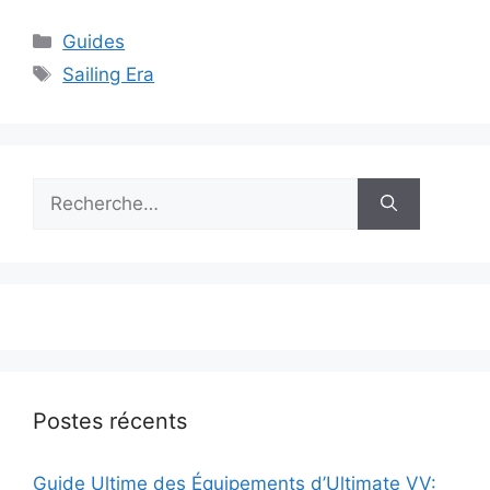
Catégories
Guides
Étiquettes
Sailing Era
Rechercher :
Postes récents
Guide Ultime des Équipements d’Ultimate VV: