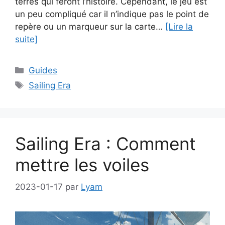
terres qui feront l’histoire. Cependant, le jeu est
un peu compliqué car il n’indique pas le point de
repère ou un marqueur sur la carte…
[Lire la
suite]
Catégories
Guides
Étiquettes
Sailing Era
Sailing Era : Comment
mettre les voiles
2023-01-17
par
Lyam