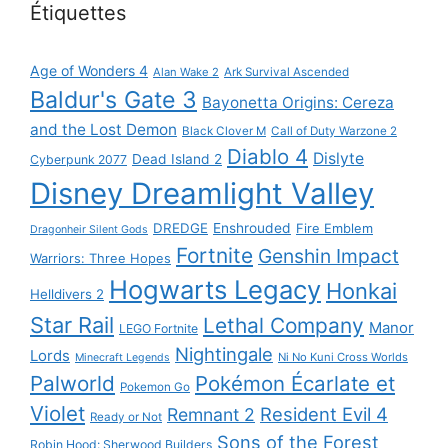
Étiquettes
Age of Wonders 4
Alan Wake 2
Ark Survival Ascended
Baldur's Gate 3
Bayonetta Origins: Cereza
and the Lost Demon
Black Clover M
Call of Duty Warzone 2
Diablo 4
Dislyte
Dead Island 2
Cyberpunk 2077
Disney Dreamlight Valley
DREDGE
Enshrouded
Fire Emblem
Dragonheir Silent Gods
Fortnite
Genshin Impact
Warriors: Three Hopes
Hogwarts Legacy
Honkai
Helldivers 2
Star Rail
Lethal Company
Manor
LEGO Fortnite
Nightingale
Lords
Ni No Kuni Cross Worlds
Minecraft Legends
Palworld
Pokémon Écarlate et
Pokemon Go
Violet
Resident Evil 4
Remnant 2
Ready or Not
Sons of the Forest
Robin Hood: Sherwood Builders