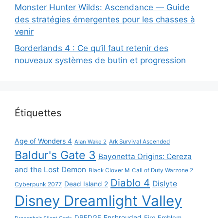
Monster Hunter Wilds: Ascendance — Guide
des stratégies émergentes pour les chasses à
venir
Borderlands 4 : Ce qu’il faut retenir des
nouveaux systèmes de butin et progression
Étiquettes
Age of Wonders 4
Alan Wake 2
Ark Survival Ascended
Baldur's Gate 3
Bayonetta Origins: Cereza
and the Lost Demon
Black Clover M
Call of Duty Warzone 2
Diablo 4
Dislyte
Dead Island 2
Cyberpunk 2077
Disney Dreamlight Valley
DREDGE
Enshrouded
Fire Emblem