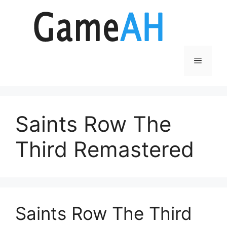
Aller
au
contenu
Menu
Saints Row The
Third Remastered
Saints Row The Third