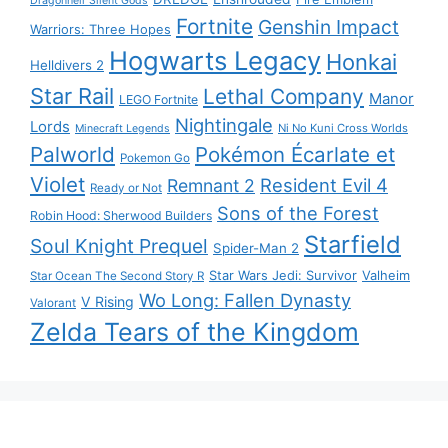
Dragonheir Silent Gods
Fortnite
Genshin Impact
Warriors: Three Hopes
Hogwarts Legacy
Honkai
Helldivers 2
Star Rail
Lethal Company
Manor
LEGO Fortnite
Nightingale
Lords
Ni No Kuni Cross Worlds
Minecraft Legends
Palworld
Pokémon Écarlate et
Pokemon Go
Violet
Resident Evil 4
Remnant 2
Ready or Not
Sons of the Forest
Robin Hood: Sherwood Builders
Starfield
Soul Knight Prequel
Spider-Man 2
Star Wars Jedi: Survivor
Valheim
Star Ocean The Second Story R
Wo Long: Fallen Dynasty
V Rising
Valorant
Zelda Tears of the Kingdom