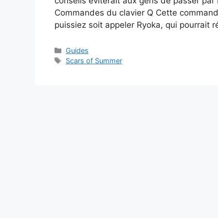
conseils éviterait aux gens de passer p
Commandes du clavier Q Cette commande f
puissiez soit appeler Ryoka, qui pourrait
Catégories
Guides
Étiquettes
Scars of Summer