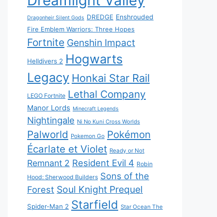
Dreamlight Valley
DREDGE
Enshrouded
Dragonheir Silent Gods
Fire Emblem Warriors: Three Hopes
Fortnite
Genshin Impact
Hogwarts
Helldivers 2
Legacy
Honkai Star Rail
Lethal Company
LEGO Fortnite
Manor Lords
Minecraft Legends
Nightingale
Ni No Kuni Cross Worlds
Palworld
Pokémon
Pokemon Go
Écarlate et Violet
Ready or Not
Resident Evil 4
Remnant 2
Robin
Sons of the
Hood: Sherwood Builders
Soul Knight Prequel
Forest
Starfield
Spider-Man 2
Star Ocean The