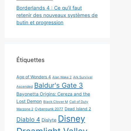
Borderlands 4 : Ce qu’il faut
retenir des nouveaux systèmes de
butin et progression
Étiquettes
Age of Wonders 4
Alan Wake 2
Ark Survival
Baldur's Gate 3
Ascended
Bayonetta Origins: Cereza and the
Lost Demon
Black Clover M
Call of Duty
Dead Island 2
Cyberpunk 2077
Warzone 2
Disney
Diablo 4
Dislyte