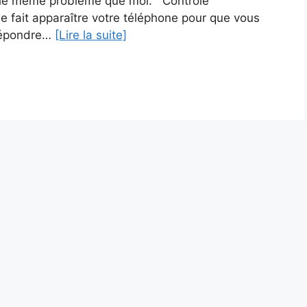
ar le même problème que moi. Contrôle
ait apparaître votre téléphone pour que vous
 répondre…
[Lire la suite]