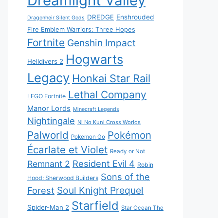
Dreamlight Valley
DREDGE
Enshrouded
Dragonheir Silent Gods
Fire Emblem Warriors: Three Hopes
Fortnite
Genshin Impact
Hogwarts
Helldivers 2
Legacy
Honkai Star Rail
Lethal Company
LEGO Fortnite
Manor Lords
Minecraft Legends
Nightingale
Ni No Kuni Cross Worlds
Palworld
Pokémon
Pokemon Go
Écarlate et Violet
Ready or Not
Resident Evil 4
Remnant 2
Robin
Sons of the
Hood: Sherwood Builders
Soul Knight Prequel
Forest
Starfield
Spider-Man 2
Star Ocean The