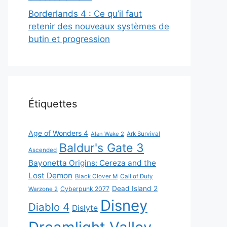
Borderlands 4 : Ce qu’il faut
retenir des nouveaux systèmes de
butin et progression
Étiquettes
Age of Wonders 4
Alan Wake 2
Ark Survival
Baldur's Gate 3
Ascended
Bayonetta Origins: Cereza and the
Lost Demon
Black Clover M
Call of Duty
Dead Island 2
Cyberpunk 2077
Warzone 2
Disney
Diablo 4
Dislyte