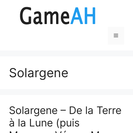
Aller
au
contenu
Menu
Solargene
Solargene – De la Terre
à la Lune (puis