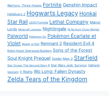
Fortnite
Genshin Impact
Warriors: Three Hopes
Hogwarts Legacy
Honkai
Helldivers 2
Star Rail
Lethal Company
Manor
LEGO Fortnite
Nightingale
Lords
Ni No Kuni Cross Worlds
Minecraft Legends
Palworld
Pokémon Écarlate et
Pokemon Go
Violet
Resident Evil 4
Remnant 2
Ready or Not
Sons of the Forest
Robin Hood: Sherwood Builders
Starfield
Soul Knight Prequel
Spider-Man 2
Star Wars Jedi: Survivor
Valheim
Star Ocean The Second Story R
Wo Long: Fallen Dynasty
V Rising
Valorant
Zelda Tears of the Kingdom