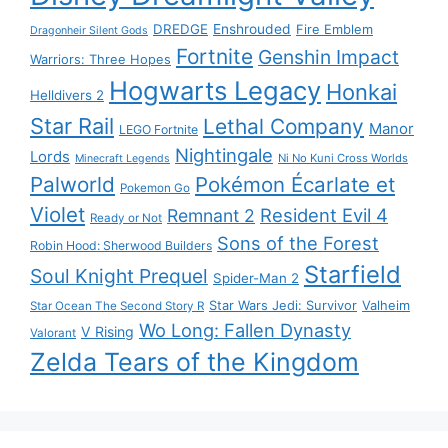
DREDGE
Enshrouded
Fire Emblem
Dragonheir Silent Gods
Fortnite
Genshin Impact
Warriors: Three Hopes
Hogwarts Legacy
Honkai
Helldivers 2
Star Rail
Lethal Company
Manor
LEGO Fortnite
Nightingale
Lords
Ni No Kuni Cross Worlds
Minecraft Legends
Palworld
Pokémon Écarlate et
Pokemon Go
Violet
Resident Evil 4
Remnant 2
Ready or Not
Sons of the Forest
Robin Hood: Sherwood Builders
Starfield
Soul Knight Prequel
Spider-Man 2
Star Wars Jedi: Survivor
Valheim
Star Ocean The Second Story R
Wo Long: Fallen Dynasty
V Rising
Valorant
Zelda Tears of the Kingdom