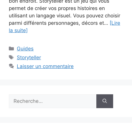
bon endroit. Storyteller est un jeu qui vous
permet de créer vos propres histoires en
utilisant un langage visuel. Vous pouvez choisir
parmi différents personnages, décors et…
[Lire
la suite]
Catégories
Guides
Étiquettes
Storyteller
Laisser un commentaire
Rechercher :