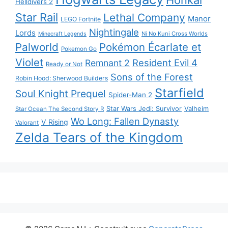
Helldivers 2
Star Rail
Lethal Company
Manor
LEGO Fortnite
Nightingale
Lords
Ni No Kuni Cross Worlds
Minecraft Legends
Palworld
Pokémon Écarlate et
Pokemon Go
Violet
Resident Evil 4
Remnant 2
Ready or Not
Sons of the Forest
Robin Hood: Sherwood Builders
Starfield
Soul Knight Prequel
Spider-Man 2
Star Wars Jedi: Survivor
Valheim
Star Ocean The Second Story R
Wo Long: Fallen Dynasty
V Rising
Valorant
Zelda Tears of the Kingdom