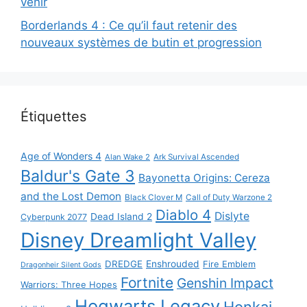
venir
Borderlands 4 : Ce qu’il faut retenir des
nouveaux systèmes de butin et progression
Étiquettes
Age of Wonders 4
Alan Wake 2
Ark Survival Ascended
Baldur's Gate 3
Bayonetta Origins: Cereza
and the Lost Demon
Black Clover M
Call of Duty Warzone 2
Diablo 4
Dislyte
Dead Island 2
Cyberpunk 2077
Disney Dreamlight Valley
DREDGE
Enshrouded
Fire Emblem
Dragonheir Silent Gods
Fortnite
Genshin Impact
Warriors: Three Hopes
Hogwarts Legacy
Honkai