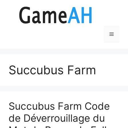
Aller
au
contenu
Menu
Succubus Farm
Succubus Farm Code
de Déverrouillage du