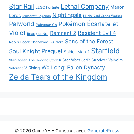
Star Rail
Lethal Company
Manor
LEGO Fortnite
Nightingale
Lords
Ni No Kuni Cross Worlds
Minecraft Legends
Palworld
Pokémon Écarlate et
Pokemon Go
Violet
Resident Evil 4
Remnant 2
Ready or Not
Sons of the Forest
Robin Hood: Sherwood Builders
Starfield
Soul Knight Prequel
Spider-Man 2
Star Wars Jedi: Survivor
Valheim
Star Ocean The Second Story R
Wo Long: Fallen Dynasty
V Rising
Valorant
Zelda Tears of the Kingdom
© 2026 GameAH
• Construit avec
GeneratePress