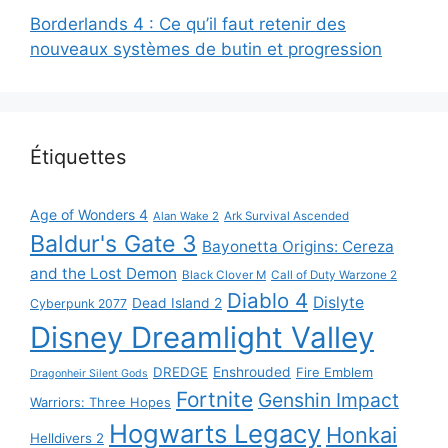
Borderlands 4 : Ce qu’il faut retenir des
nouveaux systèmes de butin et progression
Étiquettes
Age of Wonders 4
Alan Wake 2
Ark Survival Ascended
Baldur's Gate 3
Bayonetta Origins: Cereza
and the Lost Demon
Black Clover M
Call of Duty Warzone 2
Diablo 4
Dislyte
Dead Island 2
Cyberpunk 2077
Disney Dreamlight Valley
DREDGE
Enshrouded
Fire Emblem
Dragonheir Silent Gods
Fortnite
Genshin Impact
Warriors: Three Hopes
Hogwarts Legacy
Honkai
Helldivers 2