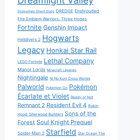
Dreamlight Valley
DREDGE
Enshrouded
Dragonheir Silent Gods
Fire Emblem Warriors: Three Hopes
Fortnite
Genshin Impact
Hogwarts
Helldivers 2
Legacy
Honkai Star Rail
Lethal Company
LEGO Fortnite
Manor Lords
Minecraft Legends
Nightingale
Ni No Kuni Cross Worlds
Palworld
Pokémon
Pokemon Go
Écarlate et Violet
Ready or Not
Resident Evil 4
Remnant 2
Robin
Sons of the
Hood: Sherwood Builders
Soul Knight Prequel
Forest
Starfield
Spider-Man 2
Star Ocean The