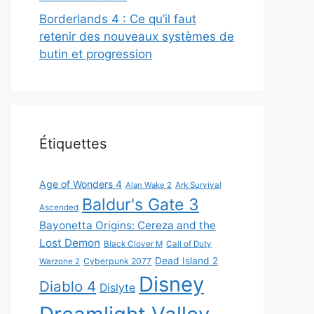
Borderlands 4 : Ce qu’il faut
retenir des nouveaux systèmes de
butin et progression
Étiquettes
Age of Wonders 4
Alan Wake 2
Ark Survival
Baldur's Gate 3
Ascended
Bayonetta Origins: Cereza and the
Lost Demon
Black Clover M
Call of Duty
Dead Island 2
Cyberpunk 2077
Warzone 2
Disney
Diablo 4
Dislyte