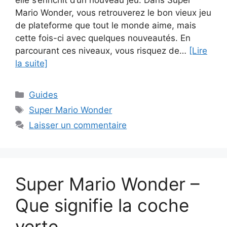
elle s’enrichit d’un nouveau jeu. Dans Super
Mario Wonder, vous retrouverez le bon vieux jeu
de plateforme que tout le monde aime, mais
cette fois-ci avec quelques nouveautés. En
parcourant ces niveaux, vous risquez de…
[Lire
la suite]
Catégories
Guides
Étiquettes
Super Mario Wonder
Laisser un commentaire
Super Mario Wonder –
Que signifie la coche
verte