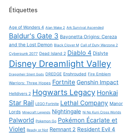
Étiquettes
Age of Wonders 4
Alan Wake 2
Ark Survival Ascended
Baldur's Gate 3
Bayonetta Origins: Cereza
and the Lost Demon
Black Clover M
Call of Duty Warzone 2
Diablo 4
Dislyte
Dead Island 2
Cyberpunk 2077
Disney Dreamlight Valley
DREDGE
Enshrouded
Fire Emblem
Dragonheir Silent Gods
Fortnite
Genshin Impact
Warriors: Three Hopes
Hogwarts Legacy
Honkai
Helldivers 2
Star Rail
Lethal Company
Manor
LEGO Fortnite
Nightingale
Lords
Ni No Kuni Cross Worlds
Minecraft Legends
Palworld
Pokémon Écarlate et
Pokemon Go
Violet
Resident Evil 4
Remnant 2
Ready or Not