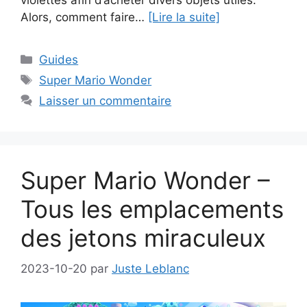
violettes afin d’acheter divers objets utiles.
Alors, comment faire…
[Lire la suite]
Catégories
Guides
Étiquettes
Super Mario Wonder
Laisser un commentaire
Super Mario Wonder –
Tous les emplacements
des jetons miraculeux
2023-10-20
par
Juste Leblanc