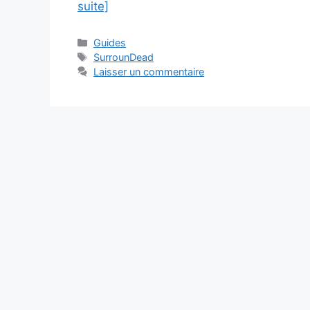
suite]
Catégories
Guides
Étiquettes
SurrounDead
Laisser un commentaire