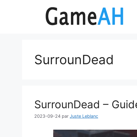
Aller
au
contenu
SurrounDead
SurrounDead – Guid
2023-09-24
par
Juste Leblanc