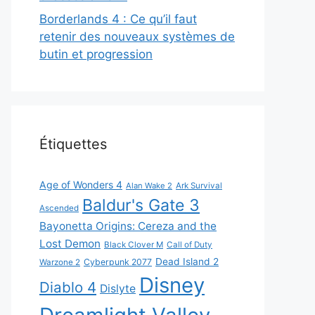
Borderlands 4 : Ce qu’il faut
retenir des nouveaux systèmes de
butin et progression
Étiquettes
Age of Wonders 4
Alan Wake 2
Ark Survival
Baldur's Gate 3
Ascended
Bayonetta Origins: Cereza and the
Lost Demon
Black Clover M
Call of Duty
Dead Island 2
Cyberpunk 2077
Warzone 2
Disney
Diablo 4
Dislyte