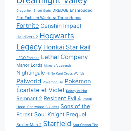
Dreamlight Valley
DREDGE
Enshrouded
Dragonheir Silent Gods
Fire Emblem Warriors: Three Hopes
Fortnite
Genshin Impact
Hogwarts
Helldivers 2
Legacy
Honkai Star Rail
Lethal Company
LEGO Fortnite
Manor Lords
Minecraft Legends
Nightingale
Ni No Kuni Cross Worlds
Palworld
Pokémon
Pokemon Go
Écarlate et Violet
Ready or Not
Resident Evil 4
Remnant 2
Robin
Sons of the
Hood: Sherwood Builders
Soul Knight Prequel
Forest
Starfield
Spider-Man 2
Star Ocean The