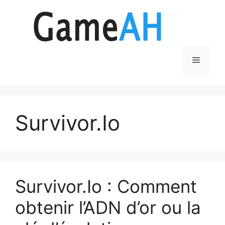
Aller
au
contenu
Menu
Survivor.Io
Survivor.Io : Comment
obtenir l’ADN d’or ou la