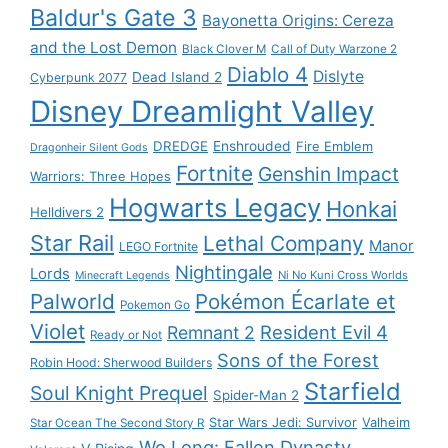
Baldur's Gate 3
Bayonetta Origins: Cereza
and the Lost Demon
Black Clover M
Call of Duty Warzone 2
Diablo 4
Dislyte
Dead Island 2
Cyberpunk 2077
Disney Dreamlight Valley
DREDGE
Enshrouded
Fire Emblem
Dragonheir Silent Gods
Fortnite
Genshin Impact
Warriors: Three Hopes
Hogwarts Legacy
Honkai
Helldivers 2
Star Rail
Lethal Company
Manor
LEGO Fortnite
Nightingale
Lords
Ni No Kuni Cross Worlds
Minecraft Legends
Palworld
Pokémon Écarlate et
Pokemon Go
Violet
Resident Evil 4
Remnant 2
Ready or Not
Sons of the Forest
Robin Hood: Sherwood Builders
Starfield
Soul Knight Prequel
Spider-Man 2
Star Wars Jedi: Survivor
Valheim
Star Ocean The Second Story R
Wo Long: Fallen Dynasty