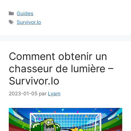
Catégories
Guides
Étiquettes
Survivor.Io
Comment obtenir un
chasseur de lumière –
Survivor.Io
2023-01-05
par
Lyam