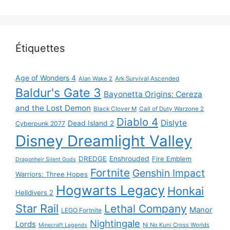
Étiquettes
Age of Wonders 4
Alan Wake 2
Ark Survival Ascended
Baldur's Gate 3
Bayonetta Origins: Cereza
and the Lost Demon
Black Clover M
Call of Duty Warzone 2
Diablo 4
Dislyte
Dead Island 2
Cyberpunk 2077
Disney Dreamlight Valley
DREDGE
Enshrouded
Fire Emblem
Dragonheir Silent Gods
Fortnite
Genshin Impact
Warriors: Three Hopes
Hogwarts Legacy
Honkai
Helldivers 2
Star Rail
Lethal Company
Manor
LEGO Fortnite
Nightingale
Lords
Ni No Kuni Cross Worlds
Minecraft Legends