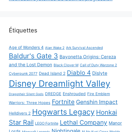
Étiquettes
Age of Wonders 4
Alan Wake 2
Ark Survival Ascended
Baldur's Gate 3
Bayonetta Origins: Cereza
and the Lost Demon
Black Clover M
Call of Duty Warzone 2
Diablo 4
Dislyte
Dead Island 2
Cyberpunk 2077
Disney Dreamlight Valley
DREDGE
Enshrouded
Fire Emblem
Dragonheir Silent Gods
Fortnite
Genshin Impact
Warriors: Three Hopes
Hogwarts Legacy
Honkai
Helldivers 2
Star Rail
Lethal Company
Manor
LEGO Fortnite
Nightingale
Lords
Ni No Kuni Cross Worlds
Minecraft Legends